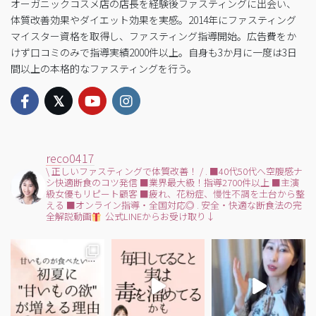
オーガニックコスメ店の店長を経験後ファスティングに出会い、
体質改善効果やダイエット効果を実感。2014年にファスティング
マイスター資格を取得し、ファスティング指導開始。広告費をか
けず口コミのみで指導実績2000件以上。自身も3か月に一度は3日
間以上の本格的なファスティングを行う。
reco0417
\ 正しいファスティングで体質改善！ /
.
■40代50代へ空腹感ナ
シ快適断食のコツ発信
■業界最大級！指導2700件以上
■主演
級女優もリピート顧客
■疲れ、花粉症、慢性不調を土台から整
える
■オンライン指導・全国対応◎
.
安全・快適な断食法の完
全解説動画
公式LINEからお受け取り↓