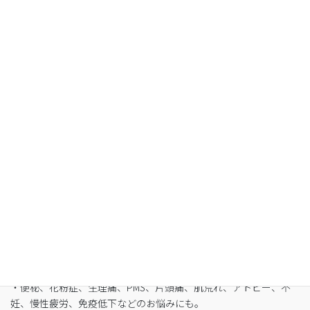
Organic Fasting
空腹感のないREIKO式ファスティングで、本来のあ
なたへ
・最短3日間から挑戦可能
・自宅でできるオンライン断食（全国対応可）
・たった5日間で平均-3㎏
・バストや筋肉は守りながら脂肪を狙い撃ち
・細胞レベルで生まれ変わり促進
・便秘、花粉症、生理痛、PMS、片頭痛、肌荒れ、アトピー、不
妊、慢性疲労、免疫低下などのお悩みにも。