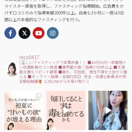
マイスター資格を取得し、ファスティング指導開始。広告費をか
けず口コミのみで指導実績2000件以上。自身も3か月に一度は3日
間以上の本格的なファスティングを行う。
reco0417
\ 正しいファスティングで体質改善！ /
.
■40代50代へ空腹感ナ
シ快適断食のコツ発信
■業界最大級！指導2700件以上
■主演
級女優もリピート顧客
■疲れ、花粉症、慢性不調を土台から整
える
■オンライン指導・全国対応◎
.
安全・快適な断食法の完
全解説動画
公式LINEからお受け取り↓