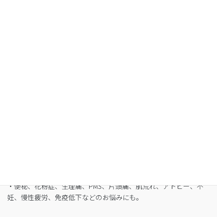
空腹感のないREIKO式ファスティングで、本来のあ
なたへ
・最短3日間から挑戦可能
・自宅でできるオンライン断食（全国対応可）
・たった5日間で平均-3㎏
・バストや筋肉は守りながら脂肪を狙い撃ち
・細胞レベルで生まれ変わり促進
・便秘、花粉症、生理痛、PMS、片頭痛、肌荒れ、アトピー、不
妊、慢性疲労、免疫低下などのお悩みにも。