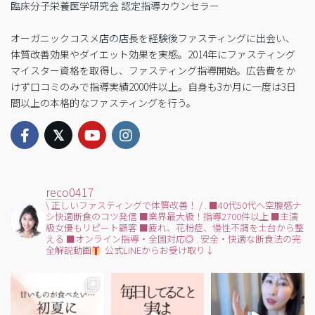
臨床分子栄養医学研究会 認定指導カウンセラー
オーガニックコスメ店の店長を経験後ファスティングに出会い、
体質改善効果やダイエット効果を実感。2014年にファスティング
マイスター資格を取得し、ファスティング指導開始。広告費をか
けず口コミのみで指導実績2000件以上。自身も3か月に一度は3日
間以上の本格的なファスティングを行う。
reco0417
\ 正しいファスティングで体質改善！ /
.
■40代50代へ空腹感ナ
シ快適断食のコツ発信
■業界最大級！指導2700件以上
■主演
級女優もリピート顧客
■疲れ、花粉症、慢性不調を土台から整
える
■オンライン指導・全国対応◎
.
安全・快適な断食法の完
全解説動画
公式LINEからお受け取り↓