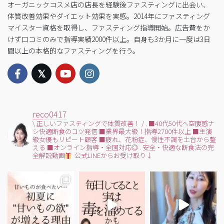
オーガニックコスメ店の店長を経験後ファスティングに出会い、
体質改善効果やダイエット効果を実感。2014年にファスティング
マイスター資格を取得し、ファスティング指導開始。広告費をか
けず口コミのみで指導実績2000件以上。自身も3か月に一度は3日
間以上の本格的なファスティングを行う。
reco0417
\ 正しいファスティングで体質改善！ /
.
■40代50代へ空腹感ナ
シ快適断食のコツ発信
■業界最大級！指導2700件以上
■主演
級女優もリピート顧客
■疲れ、花粉症、慢性不調を土台から整
える
■オンライン指導・全国対応◎
.
安全・快適な断食法の完
全解説動画
公式LINEからお受け取り↓