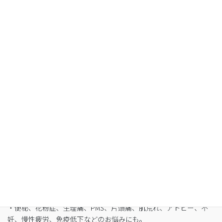
Organic Fasting
空腹感のないREIKO式ファスティングで、本来のあ
なたへ
・最短3日間から挑戦可能
・自宅でできるオンライン断食（全国対応可）
・たった5日間で平均-3㎏
・バストや筋肉は守りながら脂肪を狙い撃ち
・細胞レベルで生まれ変わり促進
・便秘、花粉症、生理痛、PMS、片頭痛、肌荒れ、アトピー、不
妊、慢性疲労、免疫低下などのお悩みにも。