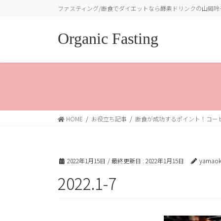
コ
ナ
ファスティング/断食でダイエットなら酵素ドリンクの山岡玲
ン
ビ
テ
ゲ
Organic Fasting
ン
ー
ツ
シ
に
ョ
移
ン
動
に
移
動
HOME
お役立ち記事
断食が成功するポイント！コーヒ
2022年1月15日
/ 最終更新日 :
2022年1月15日
yamaok
2022.1-7