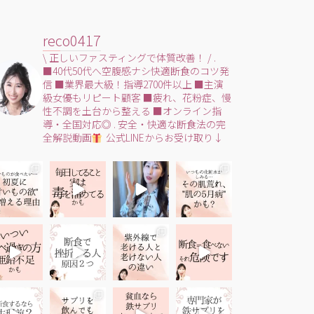
reco0417
\ 正しいファスティングで体質改善！ /
.
■40代50代へ空腹感ナシ快適断食のコツ発
信
■業界最大級！指導2700件以上
■主演
級女優もリピート顧客
■疲れ、花粉症、慢
性不調を土台から整える
■オンライン指
導・全国対応◎
.
安全・快適な断食法の完
全解説動画
公式LINEからお受け取り↓