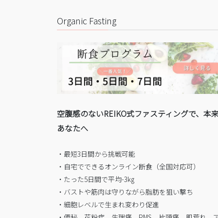
Organic Fasting
空腹感のないREIKO式ファスティングで、本
あなたへ
・最短3日間から挑戦可能
・自宅でできるオンライン断食（全国対応可）
・たった5日間で平均-3㎏
・バストや筋肉は守りながら脂肪を狙い撃ち
・細胞レベルで生まれ変わり促進
・便秘、花粉症、生理痛、PMS、片頭痛、肌荒れ、