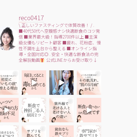
reco0417
\ 正しいファスティングで体質改善！ /
.
■40代50代へ空腹感ナシ快適断食のコツ発
信
■業界最大級！指導2700件以上
■主演
級女優もリピート顧客
■疲れ、花粉症、慢
性不調を土台から整える
■オンライン指
導・全国対応◎
.
安全・快適な断食法の完
全解説動画
公式LINEからお受け取り↓