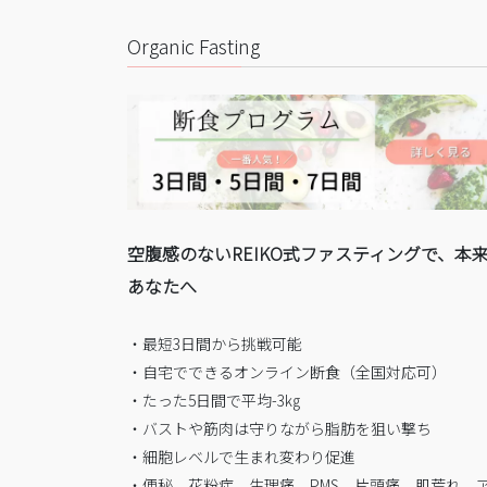
Organic Fasting
空腹感のないREIKO式ファスティングで、本
あなたへ
・最短3日間から挑戦可能
・自宅でできるオンライン断食（全国対応可）
・たった5日間で平均-3㎏
・バストや筋肉は守りながら脂肪を狙い撃ち
・細胞レベルで生まれ変わり促進
・便秘、花粉症、生理痛、PMS、片頭痛、肌荒れ、