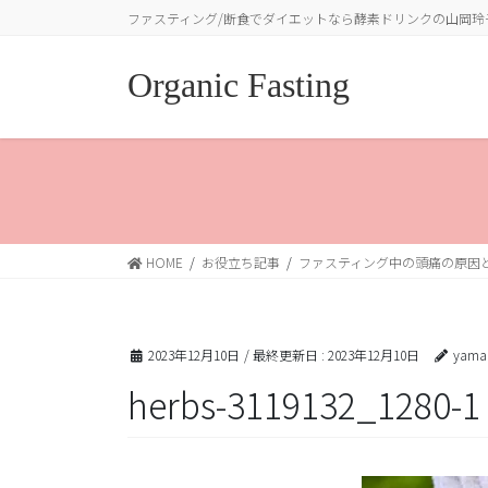
コ
ナ
ファスティング/断食でダイエットなら酵素ドリンクの山岡玲
ン
ビ
テ
ゲ
Organic Fasting
ン
ー
ツ
シ
に
ョ
移
ン
動
に
移
動
HOME
お役立ち記事
ファスティング中の頭痛の原因
2023年12月10日
/ 最終更新日 :
2023年12月10日
yama
herbs-3119132_1280-1