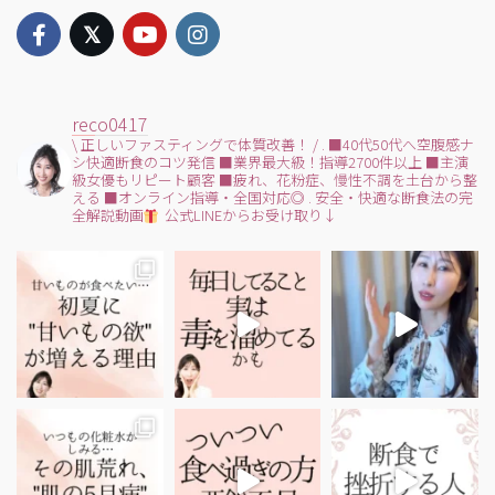
reco0417
\ 正しいファスティングで体質改善！ /
.
■40代50代へ空腹感ナ
シ快適断食のコツ発信
■業界最大級！指導2700件以上
■主演
級女優もリピート顧客
■疲れ、花粉症、慢性不調を土台から整
える
■オンライン指導・全国対応◎
.
安全・快適な断食法の完
全解説動画
公式LINEからお受け取り↓