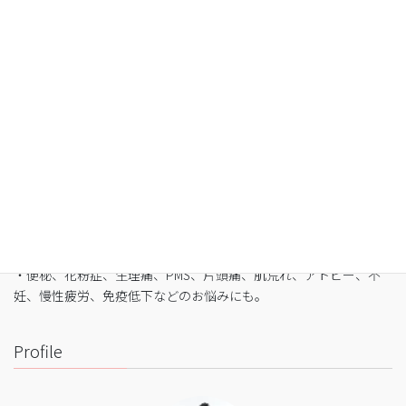
空腹感のないREIKO式ファスティングで、本来のあ
なたへ
・最短3日間から挑戦可能
・自宅でできるオンライン断食（全国対応可）
・たった5日間で平均-3㎏
・バストや筋肉は守りながら脂肪を狙い撃ち
・細胞レベルで生まれ変わり促進
・便秘、花粉症、生理痛、PMS、片頭痛、肌荒れ、アトピー、不
妊、慢性疲労、免疫低下などのお悩みにも。
Profile