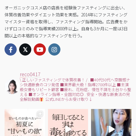
オーガニックコスメ店の店長を経験後ファスティングに出会い、
体質改善効果やダイエット効果を実感。2014年にファスティング
マイスター資格を取得し、ファスティング指導開始。広告費をか
けず口コミのみで指導実績2000件以上。自身も3か月に一度は3日
間以上の本格的なファスティングを行う。
reco0417
\ 正しいファスティングで体質改善！ /
.
■40代50代へ空腹感ナ
シ快適断食のコツ発信
■業界最大級！指導2700件以上
■主演
級女優もリピート顧客
■疲れ、花粉症、慢性不調を土台から整
える
■オンライン指導・全国対応◎
.
安全・快適な断食法の完
全解説動画
公式LINEからお受け取り↓