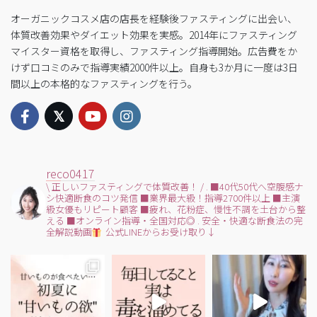
オーガニックコスメ店の店長を経験後ファスティングに出会い、
体質改善効果やダイエット効果を実感。2014年にファスティング
マイスター資格を取得し、ファスティング指導開始。広告費をか
けず口コミのみで指導実績2000件以上。自身も3か月に一度は3日
間以上の本格的なファスティングを行う。
reco0417
\ 正しいファスティングで体質改善！ /
.
■40代50代へ空腹感ナ
シ快適断食のコツ発信
■業界最大級！指導2700件以上
■主演
級女優もリピート顧客
■疲れ、花粉症、慢性不調を土台から整
える
■オンライン指導・全国対応◎
.
安全・快適な断食法の完
全解説動画
公式LINEからお受け取り↓