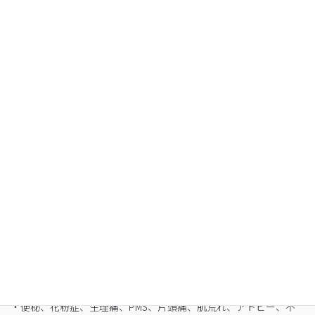
Organic Fasting
空腹感のないREIKO式ファスティングで、本来のあ
なたへ
・最短3日間から挑戦可能
・自宅でできるオンライン断食（全国対応可）
・たった5日間で平均-3㎏
・バストや筋肉は守りながら脂肪を狙い撃ち
・細胞レベルで生まれ変わり促進
・便秘、花粉症、生理痛、PMS、片頭痛、肌荒れ、アトピー、不