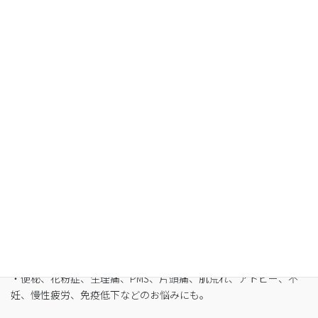
空腹感のないREIKO式ファスティングで、本来のあ
なたへ
・最短3日間から挑戦可能
・自宅でできるオンライン断食（全国対応可）
・たった5日間で平均-3㎏
・バストや筋肉は守りながら脂肪を狙い撃ち
・細胞レベルで生まれ変わり促進
・便秘、花粉症、生理痛、PMS、片頭痛、肌荒れ、アトピー、不
妊、慢性疲労、免疫低下などのお悩みにも。