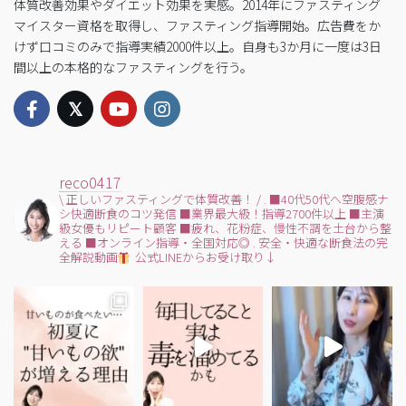
体質改善効果やダイエット効果を実感。2014年にファスティング
マイスター資格を取得し、ファスティング指導開始。広告費をか
けず口コミのみで指導実績2000件以上。自身も3か月に一度は3日
間以上の本格的なファスティングを行う。
reco0417
\ 正しいファスティングで体質改善！ /
.
■40代50代へ空腹感ナ
シ快適断食のコツ発信
■業界最大級！指導2700件以上
■主演
級女優もリピート顧客
■疲れ、花粉症、慢性不調を土台から整
える
■オンライン指導・全国対応◎
.
安全・快適な断食法の完
全解説動画
公式LINEからお受け取り↓