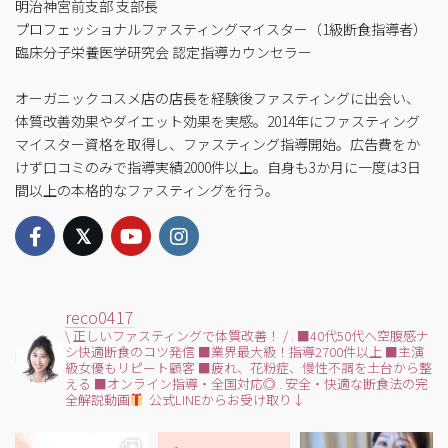
明治神宮前支部 支部長
プロフェッショナルファスティングマイスター（1級断食指導者）
臨床分子栄養医学研究会 認定指導カウンセラー
オーガニックコスメ店の店長を経験後ファスティングに出会い、
体質改善効果やダイエット効果を実感。2014年にファスティング
マイスター資格を取得し、ファスティング指導開始。広告費をか
けず口コミのみで指導実績2000件以上。自身も3か月に一度は3日
間以上の本格的なファスティングを行う。
reco0417
\ 正しいファスティングで体質改善！ /
.
■40代50代へ空腹感ナ
シ快適断食のコツ発信
■業界最大級！指導2700件以上
■主演
級女優もリピート顧客
■疲れ、花粉症、慢性不調を土台から整
える
■オンライン指導・全国対応◎
.
安全・快適な断食法の完
全解説動画
公式LINEからお受け取り↓