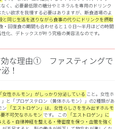
はなく、必要最低限の糖分やミネラルを専用のドリンク
べたい欲求を我慢する必要はありますが、断食道場のよ
段と同じ生活を送りながら食事の代りにドリンクを摂取
食・回復食の期間も合わせると１０日～半月ほどの時間
活性化、デトックスが叶う究極の美容法なのです。
有効な理由① ファスティングで
分泌！
「女性ホルモン」がしっかり分泌している
こと。女性ホ
）」と「プロゲステロン（黄体ホルモン）」の2種類があ
モン
「エストロゲン」は、女性らしさを生み出すホルモ
必要不可欠なホルモン
です。
この
「エストロゲン」に
与える・自律神経を整える・骨密度を保つ・血管を強く
」が不足すると、脳の働きが低下して物忘れが激しくな