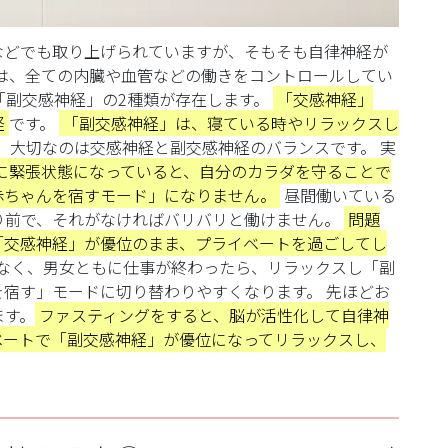
などでも取り上げられていますが、そもそも自律神経が
は、全ての内臓や血管などの働きをコントロールしてい
「副交感神経」の2種類が存在します。
「交感神経」
経
です。
「副交感神経」は、寝ている時やリラックスし
、大切なのは交感神経と副交感神経のバランスです。
実
に緊張状態になっていると、自分のカラダを守ることで
赤ちゃんを宿すモード」になりません。
昼間働いている
り前で、それがなければバリバリと働けません。
問題
「交感神経」が優位のまま、プライベートを過ごしてし
なく、男女ともに仕事が終わったら、リラックスし「副
を宿す」モードに切り替わりやすくなります。
先ほどお
ます。
ファスティングをすると、脳が活性化して自律神
ベートで「副交感神経」が優位になってリラックスし、