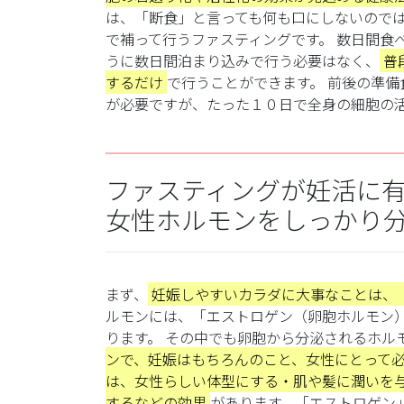
は、「断食」と言っても何も口にしないので
で補って行うファスティングです。
数日間食
うに数日間泊まり込みで行う必要はなく、
普
するだけ
で行うことができます。
前後の準備
が必要ですが、たった１０日で全身の細胞の
ファスティングが妊活に
女性ホルモンをしっかり
まず、
妊娠しやすいカラダに大事なことは、
ルモンには、「エストロゲン（卵胞ホルモン
ります。
その中でも卵胞から分泌されるホル
ンで、妊娠はもちろんのこと、女性にとって
は、女性らしい体型にする・肌や髪に潤いを
するなどの効果
があります。
「エストロゲン