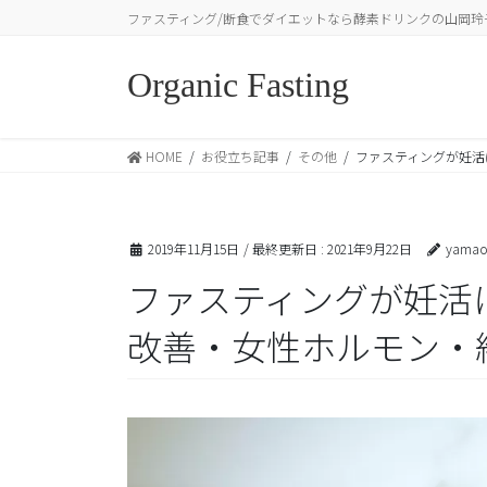
コ
ナ
ファスティング/断食でダイエットなら酵素ドリンクの山岡玲
ン
ビ
テ
ゲ
Organic Fasting
ン
ー
ツ
シ
に
ョ
HOME
お役立ち記事
その他
ファスティングが妊活
移
ン
動
に
移
動
2019年11月15日
/ 最終更新日 :
2021年9月22日
yamao
ファスティングが妊活
改善・女性ホルモン・