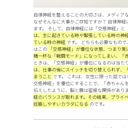
自律神経を整えることの大切さは、メディア
なぜそんなに大事かご存知ですか？
自律神経
ます。
そして、自律神経には「交感神経」と
は、主に起きている時や緊張している時の神
ている時の神経
です。
どちらも必要なもので
はこの
「交感神経」が優位な状態、つまり常
精一杯な「戦闘モード」になってしまい、「
ときは、「交感神経」が優位になるのは当た
は、仕事の後にスイッチを切り替えられず、
まうこと
です。
これは、女性に限った話では
交感神経」を優位にすることで、「赤ちゃん
伝えしたように、脳と腸は密接な関係があり
経のバランスが取れます。その結果、プライ
妊娠しやすいカラダになる
のです。