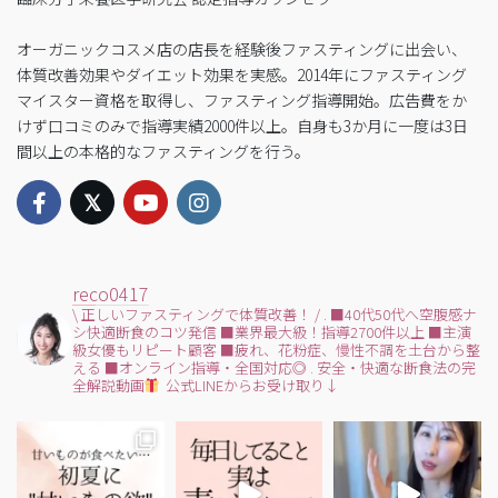
オーガニックコスメ店の店長を経験後ファスティングに出会い、
体質改善効果やダイエット効果を実感。2014年にファスティング
マイスター資格を取得し、ファスティング指導開始。広告費をか
けず口コミのみで指導実績2000件以上。自身も3か月に一度は3日
間以上の本格的なファスティングを行う。
reco0417
\ 正しいファスティングで体質改善！ /
.
■40代50代へ空腹感ナ
シ快適断食のコツ発信
■業界最大級！指導2700件以上
■主演
級女優もリピート顧客
■疲れ、花粉症、慢性不調を土台から整
える
■オンライン指導・全国対応◎
.
安全・快適な断食法の完
全解説動画
公式LINEからお受け取り↓