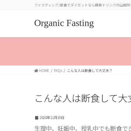
コ
ナ
ファスティング/断食でダイエットなら酵素ドリンクの山岡玲
ン
ビ
テ
ゲ
Organic Fasting
ン
ー
ツ
シ
に
ョ
移
ン
動
に
移
動
HOME
FAQs
こんな人は断食して大丈夫？
こんな人は断食して大
2020年11月19日
生理中、妊娠中、授乳中でも断食で