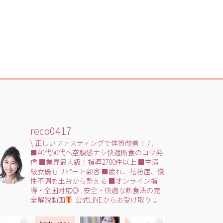
reco0417
\ 正しいファスティングで体質改善！ /
.
■40代50代へ空腹感ナシ快適断食のコツ発
信
■業界最大級！指導2700件以上
■主演
級女優もリピート顧客
■疲れ、花粉症、慢
性不調を土台から整える
■オンライン指
導・全国対応◎
.
安全・快適な断食法の完
全解説動画
公式LINEからお受け取り↓