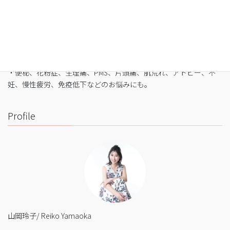
・最短3日間から挑戦可能
・自宅でできるオンライン断食（全国対応可）
・たった5日間で平均-3㎏
・バストや筋肉は守りながら脂肪を狙い撃ち
・細胞レベルで生まれ変わり促進
・便秘、花粉症、生理痛、PMS、片頭痛、肌荒れ、アトピー、不
妊、慢性疲労、免疫低下などのお悩みにも。
Profile
山岡玲子/ Reiko Yamaoka