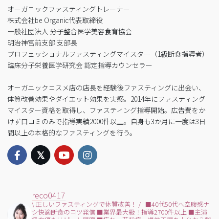
オーガニックファスティングトレーナー
株式会社be Organic代表取締役
一般社団法人 分子整合医学美容食育協会
明治神宮前支部 支部長
プロフェッショナルファスティングマイスター（1級断食指導者）
臨床分子栄養医学研究会 認定指導カウンセラー
オーガニックコスメ店の店長を経験後ファスティングに出会い、
体質改善効果やダイエット効果を実感。2014年にファスティング
マイスター資格を取得し、ファスティング指導開始。広告費をか
けず口コミのみで指導実績2000件以上。自身も3か月に一度は3日
間以上の本格的なファスティングを行う。
reco0417
\ 正しいファスティングで体質改善！ /
.
■40代50代へ空腹感ナ
シ快適断食のコツ発信
■業界最大級！指導2700件以上
■主演