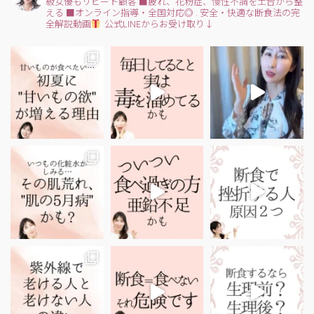
級女優もリピート顧客
■疲れ、花粉症、慢性不調を土台から整
える
■オンライン指導・全国対応◎
.
安全・快適な断食法の完
全解説動画
公式LINEからお受け取り↓