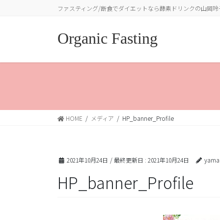
コ
ナ
ファスティング/断食でダイエットなら酵素ドリンクの山岡玲
ン
ビ
テ
ゲ
Organic Fasting
ン
ー
ツ
シ
に
ョ
移
ン
動
に
移
動
HOME
メディア
HP_banner_Profile
2021年10月24日
/ 最終更新日 :
2021年10月24日
yama
HP_banner_Profile