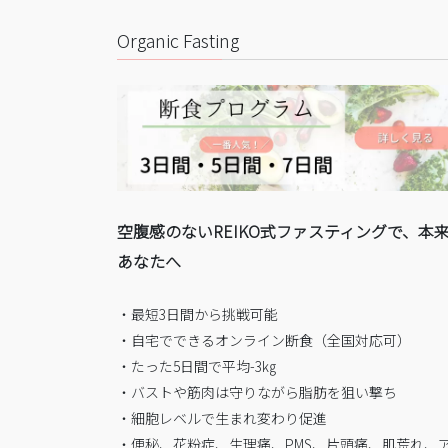
Organic Fasting
空腹感のないREIKO式ファスティングで、本
あなたへ
・最短3日間から挑戦可能
・自宅でできるオンライン断食（全国対応可）
・たった5日間で平均-3㎏
・バストや筋肉は守りながら脂肪を狙い撃ち
・細胞レベルで生まれ変わり促進
・便秘、花粉症、生理痛、PMS、片頭痛、肌荒れ、