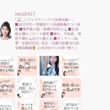
reco0417
\ 正しいファスティングで体質改善！ /
.
■40代50代へ空腹感ナシ快適断食のコツ発
信
■業界最大級！指導2700件以上
■主演
級女優もリピート顧客
■疲れ、花粉症、慢
性不調を土台から整える
■オンライン指
導・全国対応◎
.
安全・快適な断食法の完
全解説動画
公式LINEからお受け取り↓